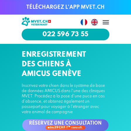
TÉLÉCHARGEZ L'APP MVET.CH
TÉLÉCHARGEZ L'APP MVET.CH
022 596 73 55
022 596 73 55
ENREGISTREMENT
DES CHIENS À
AMICUS GENÈVE
Inscrivez votre chien dans le système de base
de données AMICUS dans l'une des cliniques
MVET. Procédez à la pose d'une puce en cas
d'absence, et obtenez également un
passeport pour voyager à l'étranger avec
votre animal de compagnie
RÉSERVEZ UNE CONSULTATION
re
dès
39 CHF
·
1
consult.