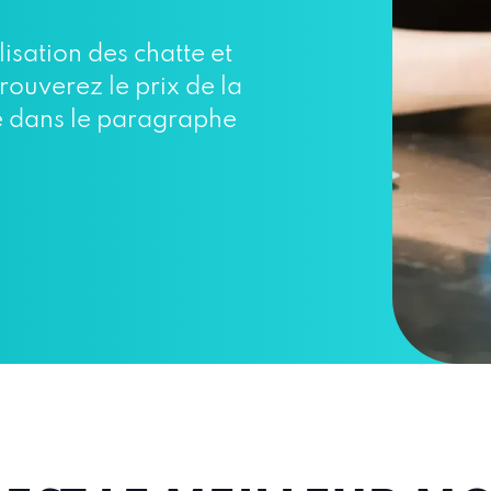
lisation des chatte et
rouverez le prix de la
ne dans le paragraphe