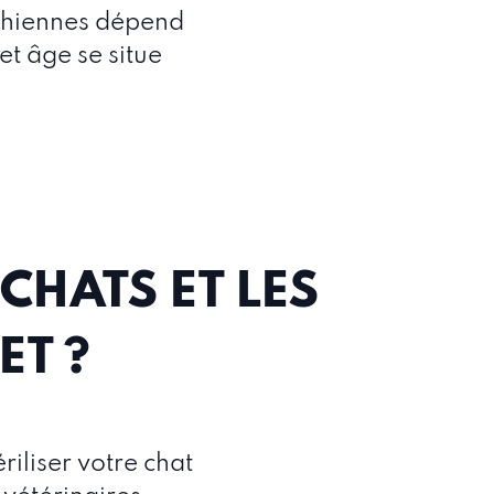
 chiennes dépend
et âge se situe
 CHATS ET LES
ET ?
riliser votre chat