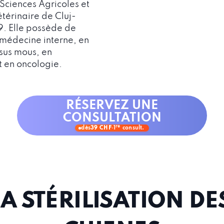
 Sciences Agricoles et
érinaire de Cluj-
. Elle possède de
 médecine interne, en
ssus mous, en
 en oncologie.
RÉSERVEZ UNE
CONSULTATION
re
dès
39 CHF
·
1
consult.
LA STÉRILISATION DE