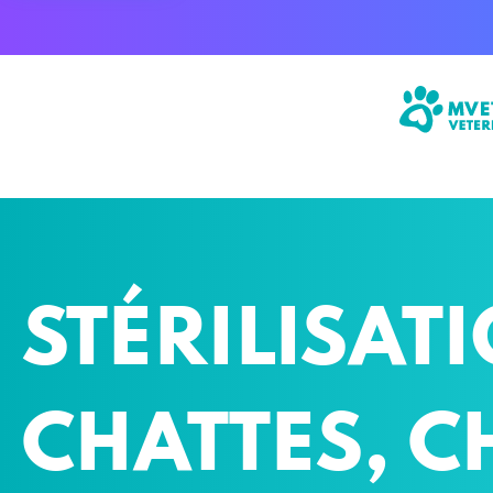
RUE DE MONTHOUX 40
GENÈVE
STÉRILISAT
CHATTES, C