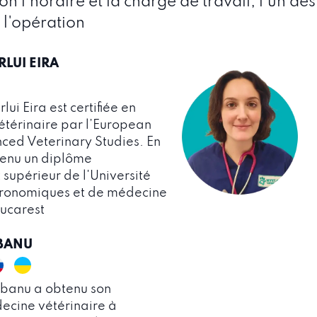
on l'horaire et la charge de travail, l'un des
 l'opération
LUI EIRA
ui Eira est certifiée en
térinaire par l’European
ced Veterinary Studies. En
tenu un diplôme
supérieur de l'Université
gronomiques et de médecine
Bucarest
OBANU
obanu a obtenu son
ecine vétérinaire à