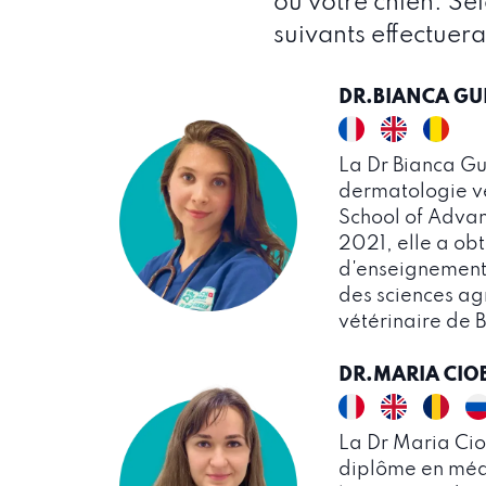
ou votre chien. Sel
suivants effectuera
DR.BIANCA GUR
La Dr Bianca Gurl
dermatologie vé
School of Advan
2021, elle a ob
d'enseignement 
des sciences a
vétérinaire de 
DR.MARIA CI
La Dr Maria Ci
diplôme en méd